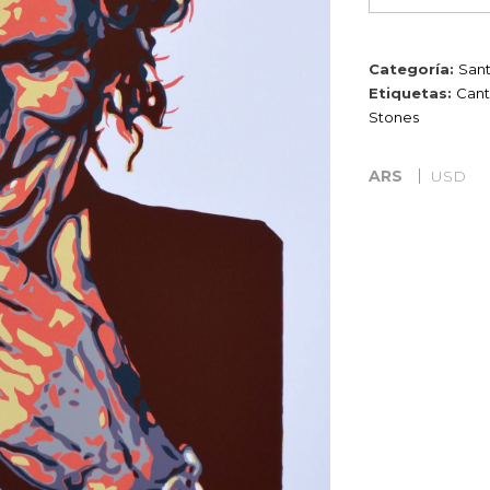
colores
cantidad
Categoría:
San
Etiquetas:
Cant
Stones
ARS
USD