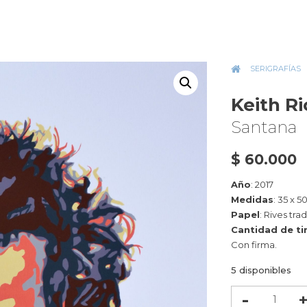
INICIO
»
SERIGRAFÍAS
»
Keith Ri
Santana
$
60.000
Año
: 2017
Medidas
: 35 x 5
Papel
:
Rives trad
Cantidad de ti
Con firma.
5 disponibles
Keith
Richards,