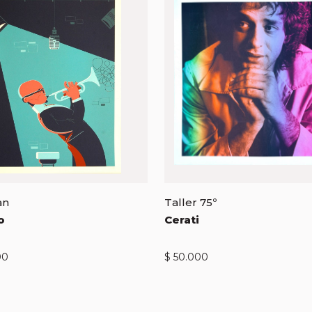
an
Taller 75º
o
Cerati
00
$
50.000