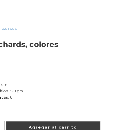
SANTANA
»
KEITH RICHARDS, COLORES
chards, colores
0 cm
ition 320 grs.
ntas
: 6
Agregar al carrito