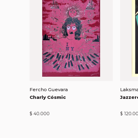
Fercho Guevara
Laksm
Charly Cósmic
Jazzer
$
40.000
$
120.0