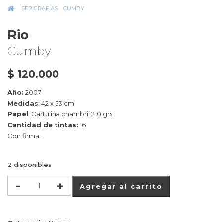
INICIO
»
SERIGRAFÍAS
»
CUMBY
»
RIO
Rio
Cumby
$
120.000
Año:
2007
Medidas
:
42 x 53 cm
Papel
:
C
artulina chambril 210 grs.
Cantidad de tintas:
16
Con firma.
2 disponibles
Rio
Agregar al carrito
cantidad