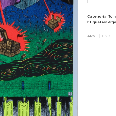
cantidad
Categoría:
Toma
Etiquetas:
Arge
ARS
USD