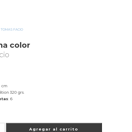
TOMAS FACIO
»
ARGENTINA COLOR
na color
cio
0 cm
dition 320 grs.
ntas
: 6
Agregar al carrito