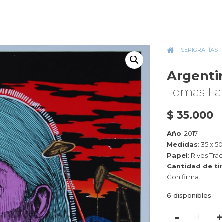
INICIO
»
SERIGRAFÍAS
»
Argenti
Tomas Fa
$
35.000
Año
: 2017
Medidas
: 35 x 5
Papel
: Rives Tra
Cantidad de ti
Con firma.
6 disponibles
Argentina
color