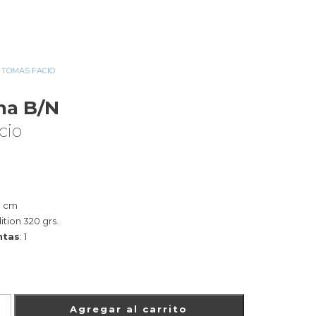
TOMAS FACIO
»
ARGENTINA B/N
na B/N
cio
0 cm
dition 320 grs.
ntas
: 1
Agregar al carrito