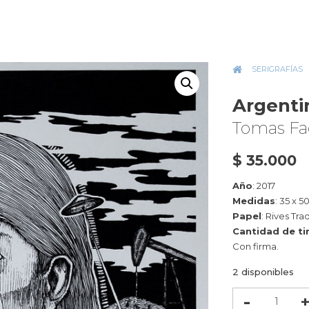
INICIO
»
SERIGRAFÍAS
»
Argenti
Tomas Fa
$
35.000
Año
: 2017
Medidas
: 35 x 5
Papel
: Rives Tra
Cantidad de ti
Con firma.
2 disponibles
Argentina
B/N