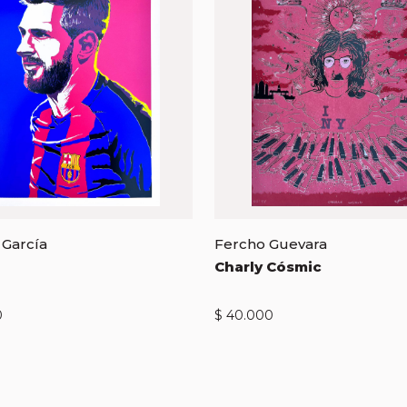
 García
Fercho Guevara
Charly Cósmic
0
$
40.000