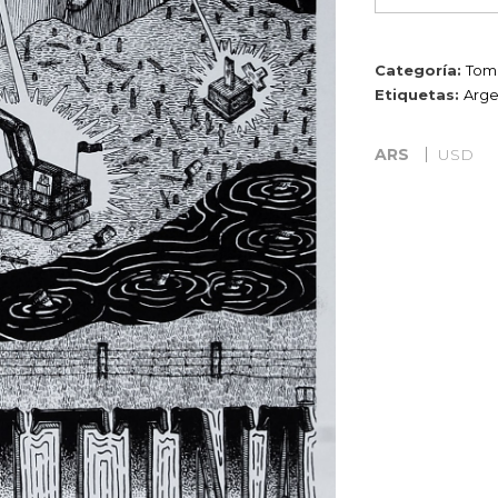
cantidad
Categoría:
Toma
Etiquetas:
Arge
ARS
USD