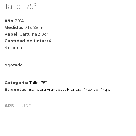
Taller 75º
Año
: 2014
Medidas
:
31 x 55cm.
Papel:
C
artulina 210gr.
Cantidad de tintas:
4
Sin firma.
Agotado
Categoría:
Taller 75º
Etiquetas:
Bandera Francesa
,
Francia
,
México
,
Mujer
ARS
USD