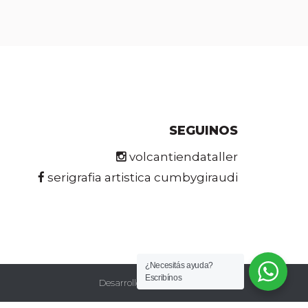
SEGUINOS
volcantiendataller
serigrafia artistica cumbygiraudi
¿Necesitás ayuda?
Escribínos
Desarrollo web:
Marina Quaranta
; });