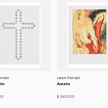
rrari
Leon Ferrari
ulo
Ámate
00
$
340.000