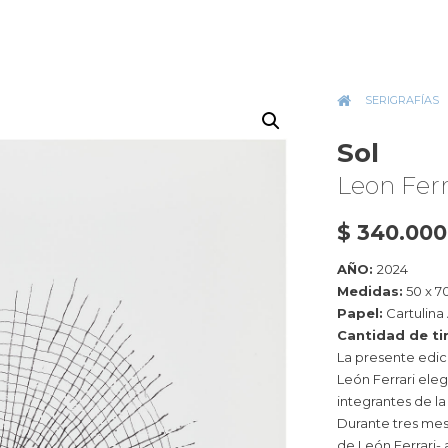
INICIO
»
SERIGRAFÍAS
»
Sol
Leon Ferr
$
340.000
AÑO:
2024
Medidas:
50 x 7
Papel:
Cartulina
Cantidad de ti
La presente edici
León Ferrari eleg
integrantes de la
Durante tres mes
de León Ferrari