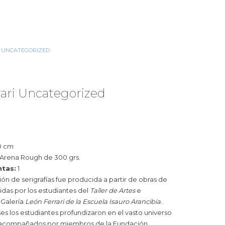
UNCATEGORIZED
»
SOL
ari Uncategorized
0 cm
 Arena Rough de 300 grs.
ntas:
1
ón de serigrafías fue producida a partir de obras de
idas por los estudiantes del
Taller de Artes
e
 Galería
León Ferrari de la Escuela Isauro Arancibia
.
es los estudiantes profundizaron en el vasto universo
- acompañados por miembros de la Fundación