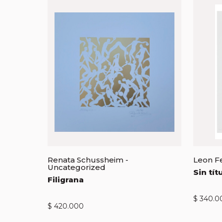
Renata Schussheim
-
Leon Fe
Uncategorized
Sin tít
Filigrana
$
340.0
$
420.000