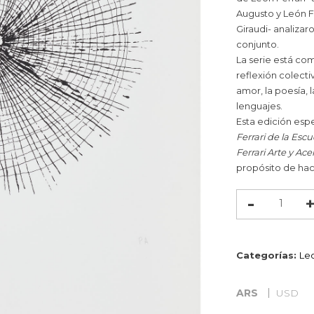
Augusto y León F
Giraudi- analizar
conjunto.
La serie está com
reflexión colecti
amor, la poesía, l
lenguajes.
Esta edición espe
Ferrari de la Esc
Ferrari Arte y Ac
propósito de hac
Sol
cantidad
Categorías:
Leo
ARS
USD