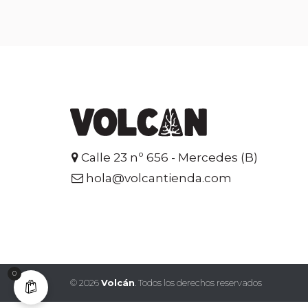
Calle 23 nº 656 - Mercedes (B)
hola@volcantienda.com
0
©
2026
Volcán
. Todos los derechos reservados
$('body.single-product .woocommerce div.product.onbackorder p.price').