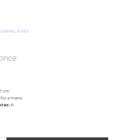
GABRIEL PONCE
»
ARBOL
Ponce
,7 cm
cho a mano
ntas:
6