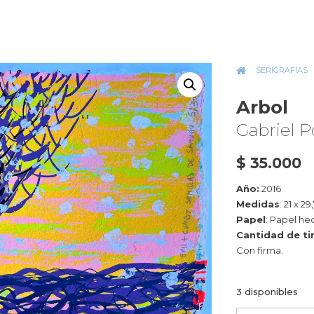
INICIO
»
SERIGRAFÍAS
»
Arbol
Gabriel 
$
35.000
Año:
2016
Medidas
:
21 x 29
Papel
:
Papel he
Cantidad de ti
Con firma.
3 disponibles