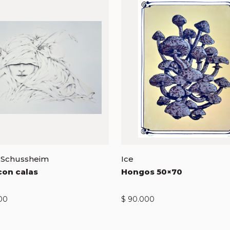
 Schussheim
Ice
con calas
Hongos 50×70
00
$
90.000