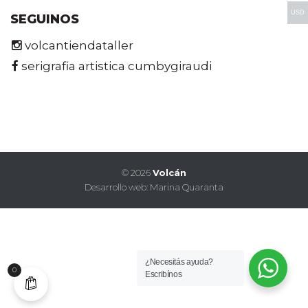
USD
SEGUINOS
volcantiendataller
serigrafia artistica cumbygiraudi
©
2026
Volcán
Desarrollo web:
Marina Quaranta
$('body.single-product .woocommerce div.product.onbackorder
p.price').each(function() { var link = $(this).html();
$(this).contents().wrap('
'); });
¿Necesitás ayuda?
0
Escribínos